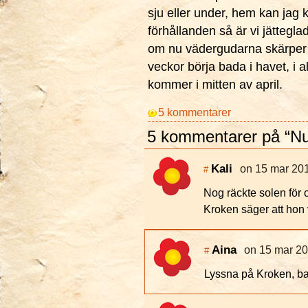
sju eller under, hem kan jag k
förhållanden så är vi jättegla
om nu vädergudarna skärper s
veckor börja bada i havet, i a
kommer i mitten av april.
5 kommentarer
5 kommentarer på “Nu ä
Kali
on 15 mar 201
#
Nog räckte solen för 
Kroken säger att hon vi
Aina
on 15 mar 20
#
Lyssna på Kroken, ba