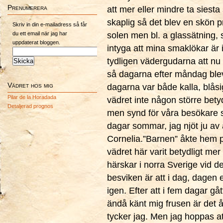
Prenumerera
att mer eller mindre ta siest
skaplig så det blev en skön p
Skriv in din e-mailadress så får
du ett email när jag har
solen men bl. a glassätning, 
uppdaterat bloggen.
intyga att mina smaklökar är i
tydligen vädergudarna att nu
så dagarna efter måndag blev
Vädret hos mig
dagarna var både kalla, blåsi
Pilar de la Horadada
vädret inte någon större bety
Detaljerad prognos
men synd för våra besökare 
dagar sommar, jag njöt ju av a
Cornelia.”Barnen” åkte hem på
vädret här varit betydligt me
härskar i norra Sverige vid 
besviken är att i dag, dagen 
igen. Efter att i fem dagar gå
ändå känt mig frusen är det å
tycker jag. Men jag hoppas a