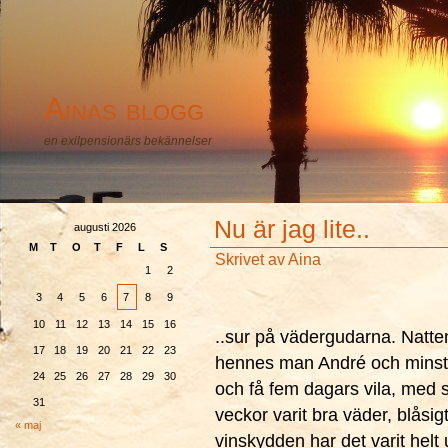
Ainas blogg
en exilpensionärs bekännelser
Nu är jag lite..
augusti 2026
M
T
O
T
F
L
S
Skrivet av
Aina
1
2
3
4
5
6
7
8
9
10
11
12
13
14
15
16
..sur på vädergudarna. Natte
17
18
19
20
21
22
23
hennes man André och minsta 
24
25
26
27
28
29
30
och få fem dagars vila, med so
31
veckor varit bra väder, blåsi
« maj
vinskydden har det varit helt