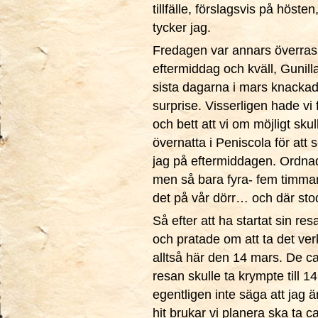
tillfälle, förslagsvis på höst
tycker jag.
Fredagen var annars överras
eftermiddag och kväll, Gunil
sista dagarna i mars knackade
surprise. Visserligen hade vi
och bett att vi om möjligt skul
övernatta i Peniscola för at
jag på eftermiddagen. Ordnade 
men så bara fyra- fem timmar
det på vår dörr… och där sto
Så efter att ha startat sin re
och pratade om att ta det v
alltså här den 14 mars. De ca
resan skulle ta krympte till 1
egentligen inte säga att jag 
hit brukar vi planera ska ta c