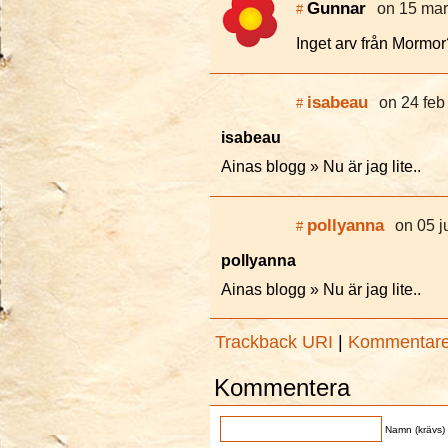
Gunnar
on 15 mar
#
Inget arv från Mormo
isabeau
on 24 feb
#
isabeau
Ainas blogg » Nu är jag lite..
pollyanna
on 05 j
#
pollyanna
Ainas blogg » Nu är jag lite..
Trackback URI
|
Kommentar
Kommentera
Namn (krävs)