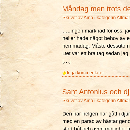
Måndag men trots d
Skrivet av
Aina
i kategorin
Allmä
…..ingen marknad för oss, jag 
heller hade något behov av e
hemmadag. Måste dessutom bekä
Det var ett bra tag sedan jag
[…]
Inga kommentarer
Sant Antonius och d
Skrivet av
Aina
i kategorin
Allmä
Den här helgen har gått i dju
med en parad av hästar geno
stort bål och även möjlighet 