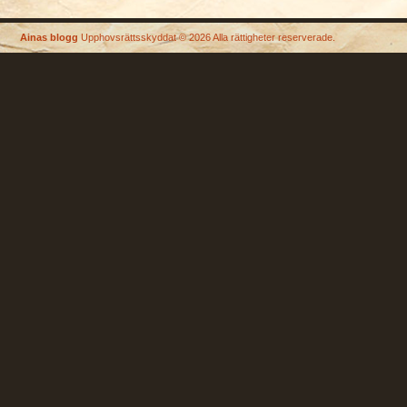
Ainas blogg
Upphovsrättsskyddat © 2026 Alla rättigheter reserverade.