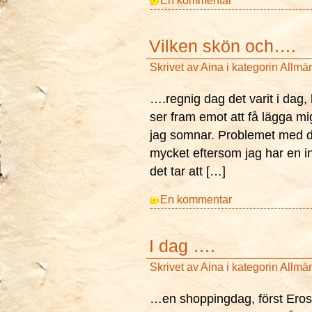
En kommentar
Vilken skön och….
Skrivet av
Aina
i kategorin
Allmä
….regnig dag det varit i dag,
ser fram emot att få lägga mi
jag somnar. Problemet med det
mycket eftersom jag har en in
det tar att […]
En kommentar
I dag ….
Skrivet av
Aina
i kategorin
Allmä
…en shoppingdag, först Erosk