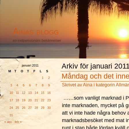
Ainas blogg
en exilpensionärs bekännelser
Arkiv för januari 201
januari 2011
M
T
O
T
F
L
S
Måndag och det inn
1
2
Skrivet av
Aina
i kategorin
Allmä
3
4
5
6
7
8
9
10
11
12
13
14
15
16
……som vanligt marknad i Pen
17
18
19
20
21
22
23
inte marknaden, mycket på gr
24
25
26
27
28
29
30
att vi inte hade några behov
31
marknadsbesöket med mat i
« dec
feb »
runt i stan både lördag kväll 