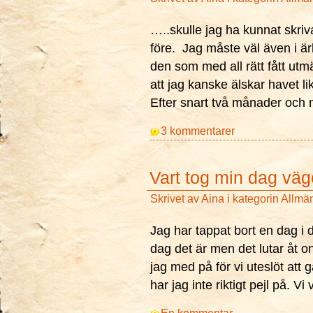
…..skulle jag ha kunnat skri
före. Jag måste väl även i ä
den som med all rätt fått utmä
att jag kanske älskar havet l
Efter snart två månader och 
3 kommentarer
Vart tog min dag vä
Skrivet av
Aina
i kategorin
Allmä
Jag har tappat bort en dag i d
dag det är men det lutar åt o
jag med på för vi uteslöt att 
har jag inte riktigt pejl på. Vi 