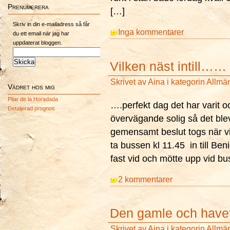
Prenumerera
[…]
Skriv in din e-mailadress så får
Inga kommentarer
du ett email när jag har
uppdaterat bloggen.
Vilken näst intill……
Skrivet av
Aina
i kategorin
Allmä
Vädret hos mig
Pilar de la Horadada
….perfekt dag det har varit o
Detaljerad prognos
övervägande solig så det blev
gemensamt beslut togs när vi 
ta bussen kl 11.45 in till Beni
fast vid och mötte upp vid b
2 kommentarer
Den gamle och have
Skrivet av
Aina
i kategorin
Allmä