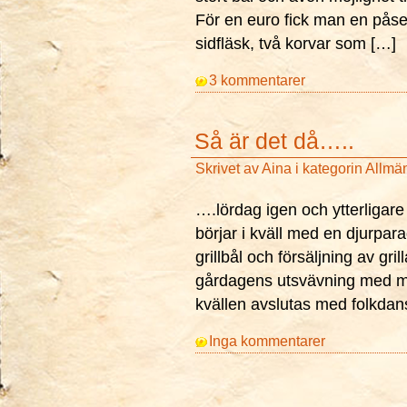
För en euro fick man en påse
sidfläsk, två korvar som […]
3 kommentarer
Så är det då…..
Skrivet av
Aina
i kategorin
Allmä
….lördag igen och ytterligare
börjar i kväll med en djurpa
grillbål och försäljning av gri
gårdagens utsvävning med mat 
kvällen avslutas med folkdans
Inga kommentarer