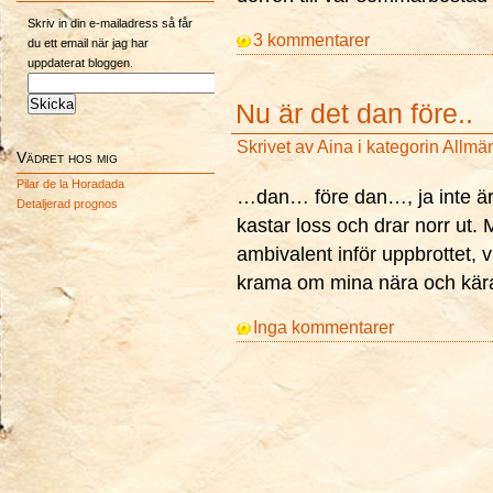
Skriv in din e-mailadress så får
3 kommentarer
du ett email när jag har
uppdaterat bloggen.
Nu är det dan före..
Skrivet av
Aina
i kategorin
Allmä
Vädret hos mig
Pilar de la Horadada
…dan… före dan…, ja inte är de
Detaljerad prognos
kastar loss och drar norr ut.
ambivalent inför uppbrottet, v
krama om mina nära och kära.
Inga kommentarer