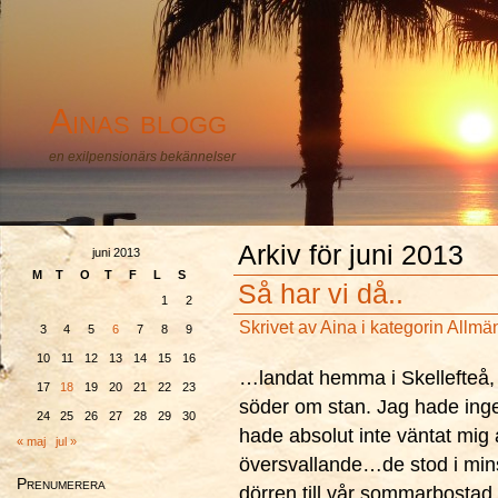
Ainas blogg
en exilpensionärs bekännelser
Arkiv för juni 2013
juni 2013
M
T
O
T
F
L
S
Så har vi då..
1
2
Skrivet av
Aina
i kategorin
Allmä
3
4
5
6
7
8
9
10
11
12
13
14
15
16
…landat hemma i Skellefteå, 
17
18
19
20
21
22
23
söder om stan. Jag hade inge
24
25
26
27
28
29
30
hade absolut inte väntat mig 
« maj
jul »
översvallande…de stod i mins
Prenumerera
dörren till vår sommarbostad