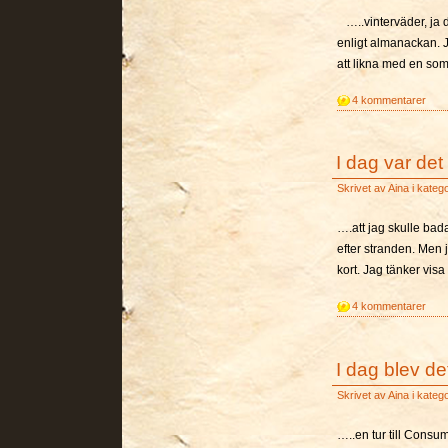
…..vinterväder, ja 
enligt almanackan. J
att likna med en som
4 kommentarer
I dag var det
Skrivet av
Aina
i kateg
….att jag skulle ba
efter stranden. Men j
kort. Jag tänker vis
4 kommentarer
I dag blev d
Skrivet av
Aina
i kateg
…..en tur till Consum