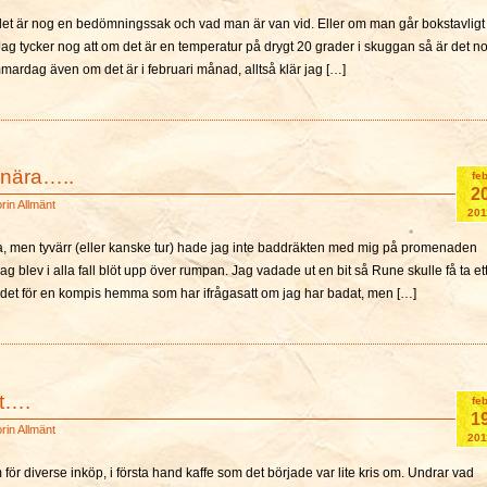
det är nog en bedömningssak och vad man är van vid. Eller om man går bokstavligt
ag tycker nog att om det är en temperatur på drygt 20 grader i skuggan så är det n
mardag även om det är i februari månad, alltså klär jag […]
 nära…..
fe
2
orin
Allmänt
201
da, men tyvärr (eller kanske tur) hade jag inte baddräkten med mig på promenaden
ag blev i alla fall blöt upp över rumpan. Jag vadade ut en bit så Rune skulle få ta et
a det för en kompis hemma som har ifrågasatt om jag har badat, men […]
et….
fe
1
orin
Allmänt
201
 för diverse inköp, i första hand kaffe som det började var lite kris om. Undrar vad