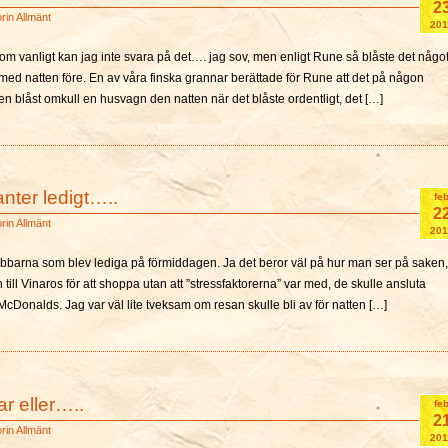
2
orin
Allmänt
201
om vanligt kan jag inte svara på det…. jag sov, men enligt Rune så blåste det någo
s med natten före. En av våra finska grannar berättade för Rune att det på någon
n blåst omkull en husvagn den natten när det blåste ordentligt, det […]
tanter ledigt…..
fe
2
orin
Allmänt
201
barna som blev lediga på förmiddagen. Ja det beror väl på hur man ser på saken,
en till Vinaros för att shoppa utan att ”stressfaktorerna” var med, de skulle ansluta
McDonalds. Jag var väl lite tveksam om resan skulle bli av för natten […]
r eller…..
fe
2
orin
Allmänt
201