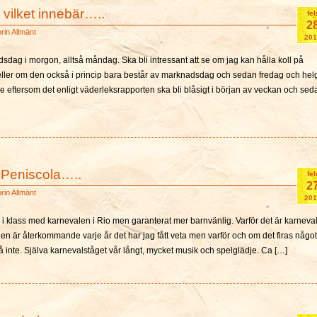
 vilket innebär…..
fe
2
orin
Allmänt
201
dsdag i morgon, alltså måndag. Ska bli intressant att se om jag kan hålla koll på
eller om den också i princip bara består av marknadsdag och sedan fredag och hel
are eftersom det enligt väderleksrapporten ska bli blåsigt i början av veckan och sed
 Peniscola…..
fe
2
orin
Allmänt
201
r i klass med karnevalen i Rio men garanterat mer barnvänlig. Varför det är karneva
 den är återkommande varje år det har jag fått veta men varför och om det firas något
tså inte. Själva karnevalståget vår långt, mycket musik och spelglädje. Ca […]