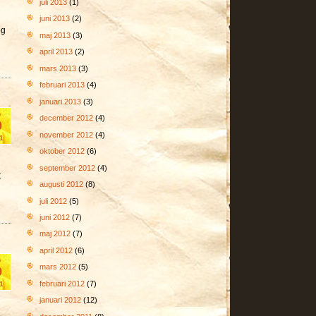
juli 2013
(1)
juni 2013
(2)
og
maj 2013
(3)
april 2013
(2)
mars 2013
(3)
februari 2013
(4)
januari 2013
(3)
b
december 2012
(4)
0
november 2012
(4)
1
oktober 2012
(6)
september 2012
(4)
t
augusti 2012
(8)
juli 2012
(5)
juni 2012
(7)
maj 2012
(7)
april 2012
(6)
b
mars 2012
(5)
9
februari 2012
(7)
1
januari 2012
(12)