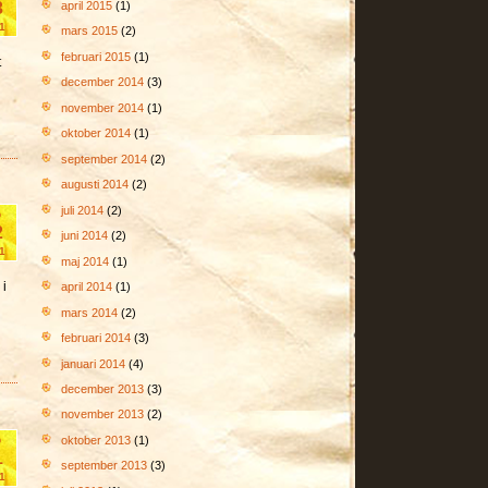
3
april 2015
(1)
1
mars 2015
(2)
februari 2015
(1)
t
december 2014
(3)
november 2014
(1)
oktober 2014
(1)
september 2014
(2)
augusti 2014
(2)
juli 2014
(2)
b
2
juni 2014
(2)
1
maj 2014
(1)
 i
april 2014
(1)
mars 2014
(2)
februari 2014
(3)
januari 2014
(4)
december 2013
(3)
november 2013
(2)
b
oktober 2013
(1)
1
september 2013
(3)
1