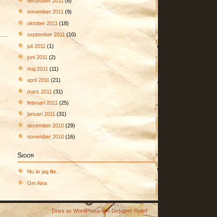
december 2011
(8)
november 2011
(9)
oktober 2011
(18)
september 2011
(10)
juli 2011
(1)
juni 2011
(2)
maj 2011
(11)
april 2011
(21)
mars 2011
(31)
februari 2011
(25)
januari 2011
(31)
december 2010
(29)
november 2010
(16)
Sidor
Nu är jag lite..
Om Aina
Drivs av
WordPress
och
Designer Relief