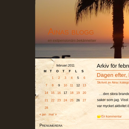
Ainas blogg
en exilpensionärs bekännelser
Arkiv för feb
februari 2011
M
T
O
T
F
L
S
Dagen efter, 
1
2
3
4
5
6
Skrivet av
Aina
i kateg
7
8
9
10
11
12
13
14
15
16
17
18
19
20
….den stora branden
saker som jag. Visst
21
22
23
24
25
26
27
var mycket aktivitet
28
« jan
mar »
En kommentar
Prenumerera