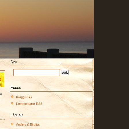
Sök
b
8
1
Feeds
ma
Inlägg RSS
Kommentarer RSS
Länkar
Anders & Birgitta