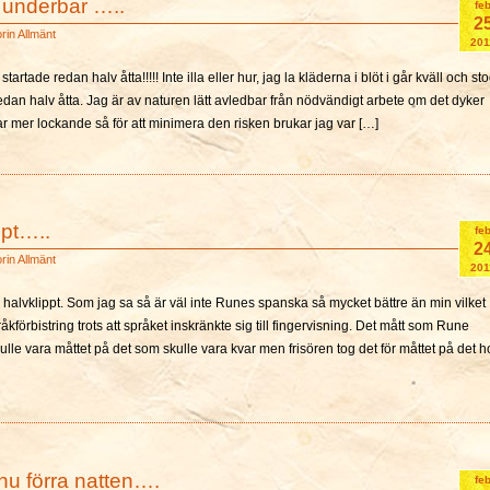
 underbar …..
fe
2
orin
Allmänt
201
tartade redan halv åtta!!!!! Inte illa eller hur, jag la kläderna i blöt i går kväll och st
 redan halv åtta. Jag är av naturen lätt avledbar från nödvändigt arbete om det dyker
 mer lockande så för att minimera den risken brukar jag var […]
ppt…..
fe
2
orin
Allmänt
201
alvklippt. Som jag sa så är väl inte Runes spanska så mycket bättre än min vilket
råkförbistring trots att språket inskränkte sig till fingervisning. Det mått som Rune
ulle vara måttet på det som skulle vara kvar men frisören tog det för måttet på det 
nu förra natten….
fe