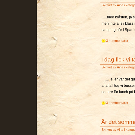
Skrivet av
Aina
i kateg
…..med blåsten, ja s
men inte alls i klas
camping här i Spanie
3 kommentarer
I dag fick vi 
Skrivet av
Aina
i kateg
……eller var det gub
alla fall tog vi buss
senare för lunch på 
3 kommentarer
Är det somma
Skrivet av
Aina
i kateg