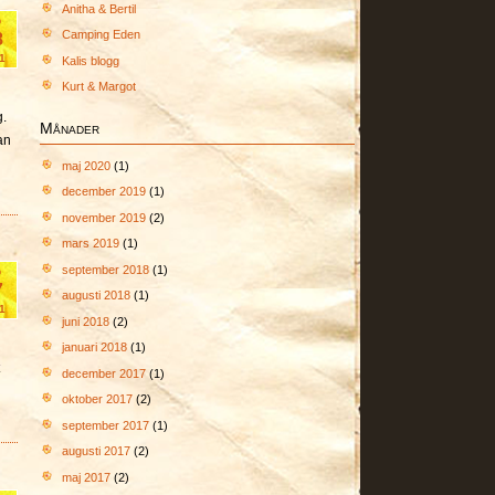
Anitha & Bertil
b
Camping Eden
8
1
Kalis blogg
Kurt & Margot
g.
Månader
an
maj 2020
(1)
december 2019
(1)
november 2019
(2)
mars 2019
(1)
september 2018
(1)
b
7
augusti 2018
(1)
1
juni 2018
(2)
l
januari 2018
(1)
december 2017
(1)
oktober 2017
(2)
september 2017
(1)
augusti 2017
(2)
maj 2017
(2)