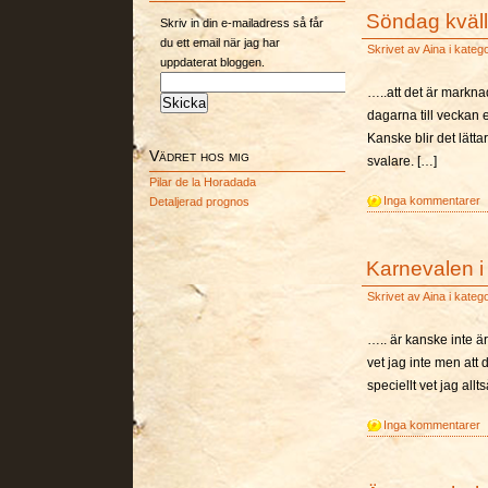
Söndag kväll
Skriv in din e-mailadress så får
du ett email när jag har
Skrivet av
Aina
i kateg
uppdaterat bloggen.
…..att det är markna
dagarna till veckan 
Kanske blir det lätt
Vädret hos mig
svalare. […]
Pilar de la Horadada
Inga kommentarer
Detaljerad prognos
Karnevalen i
Skrivet av
Aina
i kateg
….. är kanske inte ä
vet jag inte men att
speciellt vet jag all
Inga kommentarer