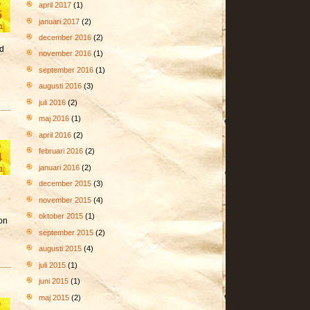
b
april 2017
(1)
5
januari 2017
(2)
1
december 2016
(2)
od
november 2016
(1)
september 2016
(1)
augusti 2016
(3)
juli 2016
(2)
maj 2016
(1)
april 2016
(2)
b
februari 2016
(2)
4
januari 2016
(2)
1
december 2015
(3)
november 2015
(4)
oktober 2015
(1)
hon
september 2015
(2)
augusti 2015
(4)
juli 2015
(1)
juni 2015
(1)
maj 2015
(2)
b