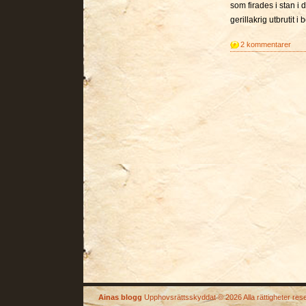
som firades i stan i
gerillakrig utbrutit 
2 kommentarer
Ainas blogg
Upphovsrättsskyddat © 2026 Alla rättigheter res