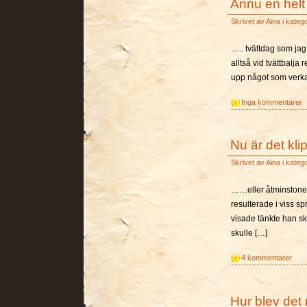
Ännu en helt
Skrivet av
Aina
i kateg
….. tvättdag som jag s
alltså vid tvättbalja
upp något som verkar
Inga kommentarer
Nu är det kli
Skrivet av
Aina
i kateg
……eller åtminstone h
resulterade i viss sp
visade tänkte han sk
skulle […]
4 kommentarer
Hur blev det 