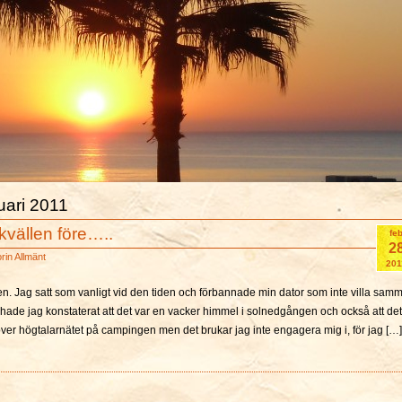
ruari 2011
kvällen före…..
fe
2
orin
Allmänt
201
. Jag satt som vanligt vid den tiden och förbannade min dator som inte villa sam
 hade jag konstaterat att det var en vacker himmel i solnedgången och också att det
 över högtalarnätet på campingen men det brukar jag inte engagera mig i, för jag […]