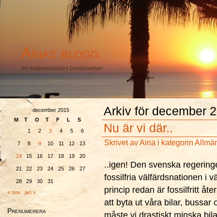
Ainas blogg
en exilpensionärs bekännelser
Arkiv för december 
december 2015
M
T
O
T
F
L
S
Nu är vi där..
1
2
3
4
5
6
Skrivet av
Aina
i kategorin
Allmä
7
8
9
10
11
12
13
14
15
16
17
18
19
20
..igen! Den svenska regeringe
21
22
23
24
25
26
27
fossilfria välfärdsnationen i 
28
29
30
31
princip redan är fossilfritt åt
« nov
jan »
att byta ut våra bilar, bussar 
Prenumerera
måste vi drastiskt minska bila