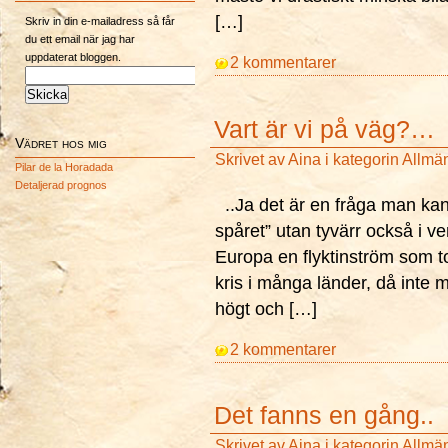
[…]
Skriv in din e-mailadress så får
du ett email när jag har
uppdaterat bloggen.
2 kommentarer
Vart är vi på väg?…
Vädret hos mig
Skrivet av
Aina
i kategorin
Allmä
Pilar de la Horadada
Detaljerad prognos
..Ja det är en fråga man kan 
spåret” utan tyvärr också i ver
Europa en flyktinström som tot
kris i många länder, då inte mi
högt och […]
2 kommentarer
Det fanns en gång..
Skrivet av
Aina
i kategorin
Allmä