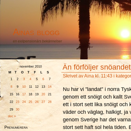
Ainas blogg
en exilpensionärs bekännelser
Än förföljer snöand
november 2010
M
T
O
T
F
L
S
Skrivet av
Aina
kl. 11:43 i katego
1
2
3
4
5
6
7
8
9
10
11
12
13
14
Nu har vi ”landat” i norra Tysk
15
16
17
18
19
20
21
genom ett snöigt och kallt S
22
23
24
25
26
27
28
ett i stort sett lika snöigt och
29
30
väder och väglag, halkigt, ja
dec »
genom Sverige har det varnats
stort sett haft sol hela tiden
Prenumerera