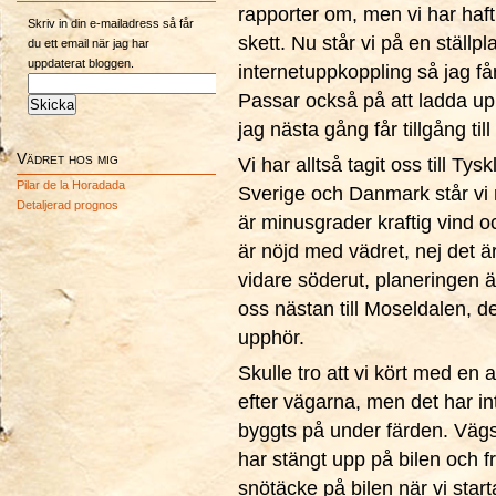
rapporter om, men vi har haft 
Skriv in din e-mailadress så får
skett. Nu står vi på en ställpla
du ett email när jag har
uppdaterat bloggen.
internetuppkoppling så jag får 
Passar också på att ladda upp
jag nästa gång får tillgång till
Vädret hos mig
Vi har alltså tagit oss till Tys
Pilar de la Horadada
Sverige och Danmark står vi n
Detaljerad prognos
är minusgrader kraftig vind o
är nöjd med vädret, nej det är
vidare söderut, planeringen är
oss nästan till Moseldalen, d
upphör.
Skulle tro att vi kört med en
efter vägarna, men det har int
byggts på under färden. Vägsal
har stängt upp på bilen och f
snötäcke på bilen när vi start