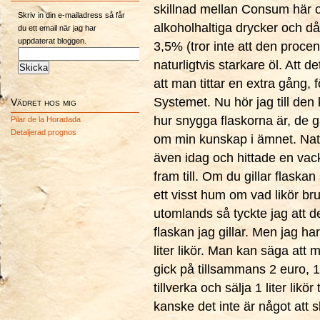
skillnad mellan Consum här 
Skriv in din e-mailadress så får
alkoholhaltiga drycker och då
du ett email när jag har
uppdaterat bloggen.
3,5% (tror inte att den procen
naturligtvis starkare öl. Att 
att man tittar en extra gång,
Systemet. Nu hör jag till den
Vädret hos mig
hur snygga flaskorna är, de g
Pilar de la Horadada
Detaljerad prognos
om min kunskap i ämnet. Natur
även idag och hittade en vacke
fram till. Om du gillar flask
ett visst hum om vad likör br
utomlands så tyckte jag att d
flaskan jag gillar. Men jag ha
liter likör. Man kan säga att 
gick på tillsammans 2 euro, 
tillverka och sälja 1 liter likör
kanske det inte är något att sk