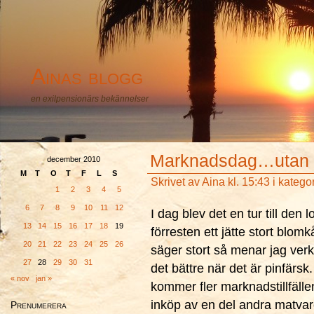
Ainas blogg
en exilpensionärs bekännelser
Marknadsdag…utan 
december 2010
M
T
O
T
F
L
S
Skrivet av
Aina
kl. 15:43 i katego
1
2
3
4
5
6
7
8
9
10
11
12
I dag blev det en tur till de
13
14
15
16
17
18
19
förresten ett jätte stort blom
20
21
22
23
24
25
26
säger stort så menar jag v
27
28
29
30
31
det bättre när det är pinfärs
« nov
jan »
kommer fler marknadstillfäll
inköp av en del andra matvaro
Prenumerera