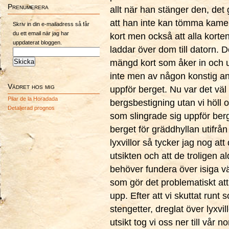
Prenumerera
allt när han stänger den, det 
att han inte kan tömma kame
Skriv in din e-mailadress så får
du ett email när jag har
kort men också att alla korte
uppdaterat bloggen.
laddar över dom till datorn. D
mängd kort som åker in och ut
inte men av någon konstig a
Vädret hos mig
uppför berget. Nu var det väl 
Pilar de la Horadada
bergsbestigning utan vi höll 
Detaljerad prognos
som slingrade sig uppför berg
berget för gräddhyllan utifrå
lyxvillor så tycker jag nog at
utsikten och att de troligen al
behöver fundera över isiga 
som gör det problematiskt att
upp. Efter att vi skuttat runt 
stengetter, dreglat över lyxvil
utsikt tog vi oss ner till vår n