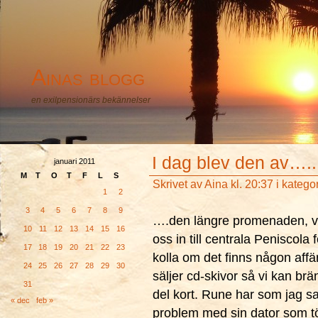
Ainas blogg
en exilpensionärs bekännelser
I dag blev den av…..
januari 2011
M
T
O
T
F
L
S
Skrivet av
Aina
kl. 20:37 i katego
1
2
3
4
5
6
7
8
9
….den längre promenaden, vi
10
11
12
13
14
15
16
oss in till centrala Peniscola f
17
18
19
20
21
22
23
kolla om det finns någon aff
24
25
26
27
28
29
30
säljer cd-skivor så vi kan brä
31
del kort. Rune har som jag s
« dec
feb »
problem med sin dator som 