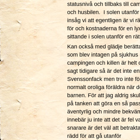
statusnivå och tillbaks till c
och husbilen. I solen utanför
insåg vi att egentligen är vi r
för och kostnaderna för en lyx
sittande i solen utanför en rät
Kan också med glädje berät
som blev intagen på sjukhus e
campingen och killen är helt
sagt tidigare så är det inte e
Svenssonfack men tro inte för
normalt oroliga föräldra när d
barnen. För att jag aldrig sk
på tanken att göra en så pas
äventyrlig och mindre bekvä
innebär ju inte att det är fel 
snarare är det väl att betrak
rädd för att gå utanför