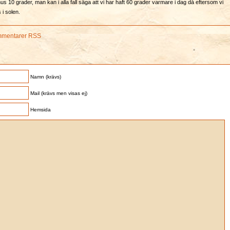
s 10 grader, man kan i alla fall säga att vi har haft 60 grader varmare i dag då eftersom vi
 i solen.
mentarer RSS
Namn (krävs)
Mail (krävs men visas ej)
Hemsida