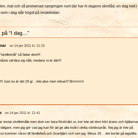
len, mat och så promenad campingen runt där har ni dagens stordåd, en dag helt i
 som i dag står högst på önskelistan.
 på “I dag…”
nar
on 14 jan 2011 kl. 21:15
”skelletmål” så fattar dom!!!
ste väl lära sig nått, medans ni är där!!!
!!! Just nu är det 29 gr…inte plus men minus!!! Brrrrrrrrrr
a
on 14 jan 2011 kl. 21:41
r testat skelletmåle men dom ser bara förskräkt ut, tror inte att dom hört ärans och hjältarna
tidigare, men jag gör vad jag kan för att ge alla insikt i detta världsspråk. Nej jag är inte på
örst kommer våren till Skellefteå och Svarttjärn och sen jag. Minus 29….det borde gå lagstifta