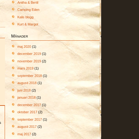
Anitha & Bertil
Camping Eden
Kalis blogg
Kurt & Margot
Månader
maj 2020
(1)
december 2019
(1)
november 2019
(2)
mars 2019
(1)
september 2018
(1)
augusti 2018
(1)
juni 2018
(2)
januari 2018
(1)
december 2017
(1)
oktober 2017
(2)
september 2017
(1)
s
augusti 2017
(2)
maj 2017
(2)