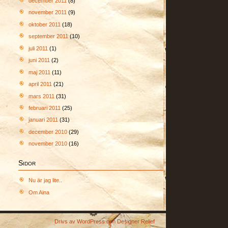
december 2011
(8)
november 2011
(9)
oktober 2011
(18)
september 2011
(10)
juli 2011
(1)
juni 2011
(2)
maj 2011
(11)
april 2011
(21)
mars 2011
(31)
februari 2011
(25)
januari 2011
(31)
december 2010
(29)
november 2010
(16)
Sidor
Nu är jag lite..
Om Aina
Drivs av
WordPress
och
Designer Relief