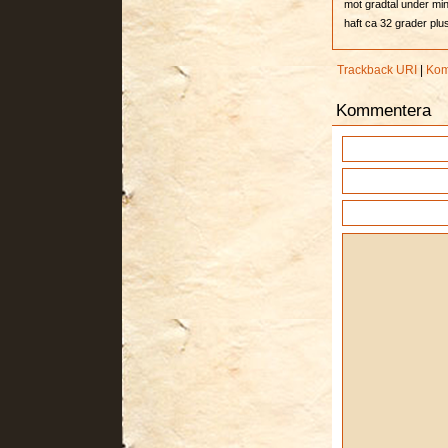
mot gradtal under minu
haft ca 32 grader plus
Trackback URI
|
Kom
Kommentera