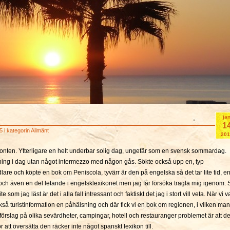
ja
1
5 i kategorin
Allmänt
201
ronten. Ytterligare en helt underbar solig dag, ungefär som en svensk sommardag.
ing i dag utan något intermezzo med någon gås. Sökte också upp en, typ
lare och köpte en bok om Peniscola, tyvärr är den på engelska så det tar lite tid, e
och även en del letande i engelsklexikonet men jag får försöka tragla mig igenom. 
ite som jag läst är det i alla fall intressant och faktiskt det jag i stort vill veta. När vi v
också turistinformation en påhälsning och där fick vi en bok om regionen, i vilken man
l förslag på olika sevärdheter, campingar, hotell och restauranger problemet är att d
 att översätta den räcker inte något spanskt lexikon till.