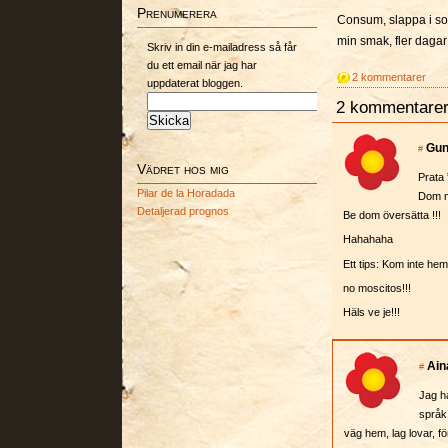
Prenumerera
Consum, slappa i so
min smak, fler dagar
Skriv in din e-mailadress så får
du ett email när jag har
2 kommentarer
uppdaterat bloggen.
2 kommentarer
Gun
#
Vädret hos mig
Prata 
Pilar de la Horadada
Dom må
Detaljerad prognos
Be dom översätta !!!
Hahahaha
Ett tips: Kom inte hem
no moscitos!!!
Häls ve je!!!
Ain
#
Jag ha
språk 
väg hem, lag lovar, f