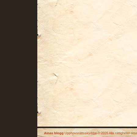
Ainas blogg
Upphovsrättsskyddat © 2026 Alla rättigheter res