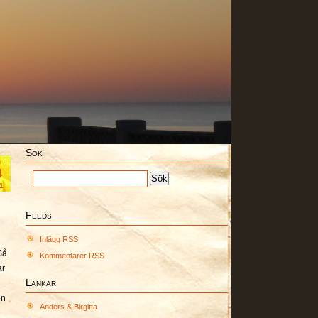
Sök
n
4
1
Feeds
n
Inlägg RSS
Så
Kommentarer RSS
ar
Länkar
en
Anders & Birgitta