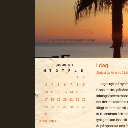
Ainas blogg
en exilpensionärs bekännelser
I dag…
januari 2011
M
T
O
T
F
L
S
Skrivet av
Aina
kl. 21:0
1
2
….inget nytt på sydf
3
4
5
6
7
8
9
Consum fick påhälsn
10
11
12
13
14
15
16
tidnings/sovenirhand
17
18
19
20
21
22
23
hel del tankearbete 
24
25
26
27
28
29
30
långt eller hellre så l
in till centrum fick 
31
tydligen kan läsa til
« dec
feb »
är på spanska och för