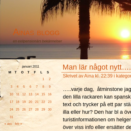
Ainas blogg
en exilpensionärs bekännelser
Man lär något nytt….
januari 2011
M
T
O
T
F
L
S
Skrivet av
Aina
kl. 22:39 i katego
1
2
3
4
5
6
7
8
9
…..varje dag, åtminstone jag
10
11
12
13
14
15
16
den lilla rackaren kan spans
17
18
19
20
21
22
23
text och trycker på ett par st
24
25
26
27
28
29
30
illa eller hur? Den har bl a öve
31
turistinformationen om helg
« dec
feb »
över viss info eller ersätter 