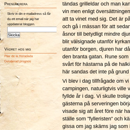
tändas grilleldar och man kan
Prenumerera
vin men enligt översättningen 
Skriv in din e-mailadress så får
att ta vinet med sig. Det är på
du ett email när jag har
uppdaterat bloggen.
och gå i mässan för att sedan
åsnor till betydligt mindre dj
blir välsignade utanför kyrka
utanför borgen, djuren har då
Vädret hos mig
den branta gatan. Rune som se
Pilar de la Horadada
Detaljerad prognos
svårt för hästarna på de halk
här sandas det inte på grund
Vi blev i dag tillfrågade om v
campingen, naturligtvis ville 
fyllde år i dag. Vi skulle trol
gästerna på serveringen börj
visade sig att året före när 
ställe som ”fylleristen” oc
gissa om jag skäms jag som