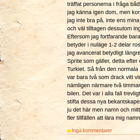
träffat personerna i fråga båd
jag känna igen dom, men ko
jag inte bra på, inte ens min
och väl tilltagen dessutom ingi
Eftersom jag fortfarande bara 
betyder i nuläge 1-2 delar ros
jag avancerat betydligt längre
Sprite som gäller, detta efter e
Turkiet. Så från den normala m
var bara två som drack vitt vin
nämligen närmare två timmar
bilen. Det var i alla fall trevlig
stifta dessa nya bekantskaper
ju det här men namn och mitt
fler tillfällen att lära mig n
Inga kommentarer