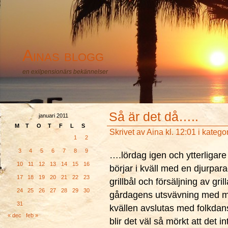
Ainas blogg
en exilpensionärs bekännelser
Så är det då…..
januari 2011
M
T
O
T
F
L
S
Skrivet av
Aina
kl. 12:01 i katego
1
2
3
4
5
6
7
8
9
….lördag igen och ytterligare
10
11
12
13
14
15
16
börjar i kväll med en djurpa
17
18
19
20
21
22
23
grillbål och försäljning av gri
24
25
26
27
28
29
30
gårdagens utsvävning med mat 
31
kvällen avslutas med folkdans
« dec
feb »
blir det väl så mörkt att det in