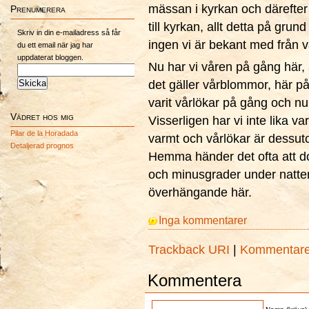
mässan i kyrkan och därefter
Prenumerera
till kyrkan, allt detta på grun
Skriv in din e-mailadress så får
ingen vi är bekant med från v
du ett email när jag har
uppdaterat bloggen.
Nu har vi våren på gång här,
det gäller vårblommor, här p
varit vårlökar på gång och nu
Vädret hos mig
Visserligen har vi inte lika va
Pilar de la Horadada
varmt och vårlökar är dessutom
Detaljerad prognos
Hemma händer det ofta att d
och minusgrader under natten 
överhängande här.
Inga kommentarer
Trackback URI
|
Kommentar
Kommentera