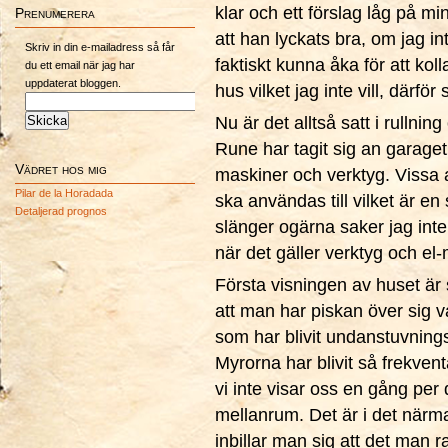
klar och ett förslag låg på mi
Prenumerera
att han lyckats bra, om jag in
Skriv in din e-mailadress så får
faktiskt kunna åka för att kolla
du ett email när jag har
uppdaterat bloggen.
hus vilket jag inte vill, därför 
Nu är det alltså satt i rullning
Rune har tagit sig an garage
Vädret hos mig
maskiner och verktyg. Vissa 
Pilar de la Horadada
ska användas till vilket är en s
Detaljerad prognos
slänger ogärna saker jag inte
när det gäller verktyg och el
Första visningen av huset är 
att man har piskan över sig va
som har blivit undanstuvning
Myrorna har blivit så frekvent
vi inte visar oss en gång pe
mellanrum. Det är i det närm
inbillar man sig att det man 