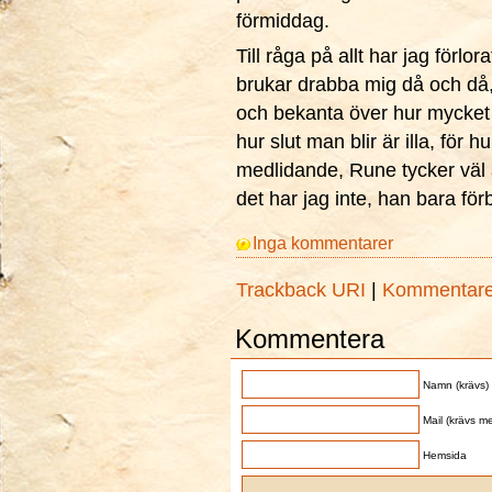
förmiddag.
Till råga på allt har jag förlor
brukar drabba mig då och då,
och bekanta över hur mycket m
hur slut man blir är illa, för
medlidande, Rune tycker väl at
det har jag inte, han bara för
Inga kommentarer
Trackback URI
|
Kommentar
Kommentera
Namn (krävs)
Mail (krävs me
Hemsida