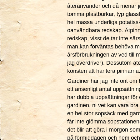
återanvänder och då menar jag 
tomma plastburkar, typ glassl
hel massa underliga potatissk
oanvändbara redskap. Ätpinn
redskap, visst de tar inte sär
man kan förväntas behöva men
årsförbrukningen av ved till
jag överdriver). Dessutom ät
konsten att hantera pinnarna
Gardiner har jag inte ont om
ett ansenligt antal uppsättni
har dubbla uppsättningar för c
gardinen, ni vet kan vara bra 
en hel stor sopsäck med gardi
får inte glömma sopstationens
det blir att göra i morgon so
på förmiddagen och hem och 