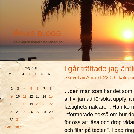
Ainas blogg
en exilpensionärs bekännelser
I går träffade jag äntl
maj 2011
M
T
O
T
F
L
S
Skrivet av
Aina
kl. 22:03 i katego
1
2
3
4
5
6
7
8
…den man som har det som jag
9
10
11
12
13
14
15
allt viljan att försöka uppf
16
17
18
19
20
21
22
fastighetsmäklaren. Han kom,
23
24
25
26
27
28
29
informerade också om hur det 
30
31
för oss att läsa och drog vida
« apr
jun »
och filar på texten”. I dag r