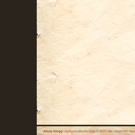
Ainas blogg
Upphovsrättsskyddat © 2026 Alla rättigheter res