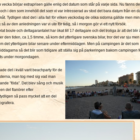
en vecka börjar extraprisen gälle enlig det datum som står på varje sida. Nu fanns de
 och i den som innehöll det som vi var intresserad av stod det bara datum från en d
åt. Tydligen stod det i alla fall för vilken veckodag de olika sidorna gällde men min
 så av den anledningen var vi ute för tidig, så i morgon gör vi ett nytt försök.
lat boule och deltagarantalet har ökat till 17 deltagare och det troliga är att det blir
er den tiden, ca 1,5 timme, så kom det ytterligare svenska bilar, tror det var sju men
t kom det ytterligare bilar senare under eftermiddagen. Men på campingen är det som
ermiddagarna så det blir som tidigare att ställa sig på parkeringen bakom campingen f
ats under morgondagen.
e det i kväll varit beachparty för de
terna, man tog med sig vad man
flytande ”föda”. Det blev sång och musik
 en del flanörer efter
ydligen så pass mycket att en del
tografera.