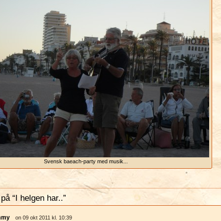
Svensk baeach-party med musik...
å “I helgen har..”
mmy
on 09 okt 2011 kl. 10:39