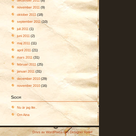
december 2011
(8)
november 2011
(9)
oktober 2011
(18)
september 2011
(10)
juli 2011
(1)
juni 2011
(2)
maj 2011
(11)
april 2011
(21)
mars 2011
(31)
februari 2011
(25)
januari 2011
(31)
december 2010
(29)
november 2010
(16)
Sidor
Nu är jag lite..
Om Aina
Drivs av
WordPress
och
Designer Relief