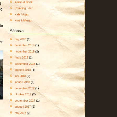
Anitha & Bertil
t
Camping Eden
ag
Kalis blogg
Kurt & Margot
 än
Månader
maj 2020
(1)
ör
december 2019
(1)
november 2019
(2)
mars 2019
(1)
september 2018
(1)
augusti 2018
(1)
juni 2018
(2)
januari 2018
(1)
december 2017
(1)
oktober 2017
(2)
september 2017
(1)
augusti 2017
(2)
maj 2017
(2)