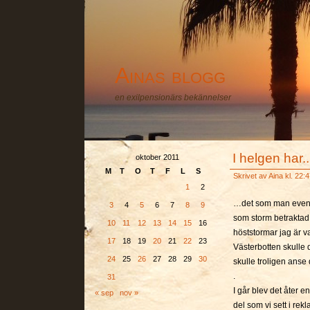
Ainas blogg
en exilpensionärs bekännelser
I helgen har..
oktober 2011
M
T
O
T
F
L
S
Skrivet av
Aina
kl. 22:4
1
2
…det som man eventuel
3
4
5
6
7
8
9
som storm betraktad v
10
11
12
13
14
15
16
höststormar jag är 
17
18
19
20
21
22
23
Västerbotten skulle
24
25
26
27
28
29
30
skulle troligen anse
.
31
I går blev det åter e
« sep
nov »
del som vi sett i rek