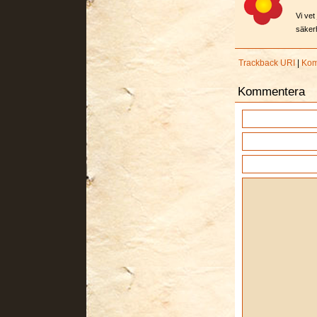
Vi vet
säkerh
Trackback URI
|
Kom
Kommentera