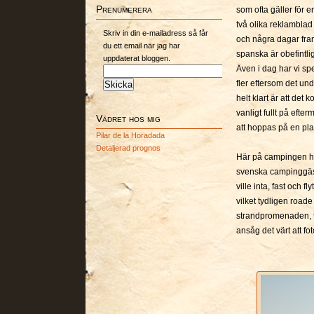
Prenumerera
som ofta gäller för 
två olika reklamblad
Skriv in din e-mailadress så får
och några dagar fram
du ett email när jag har
spanska är obefintlig
uppdaterat bloggen.
Även i dag har vi spe
fler eftersom det und
helt klart är att de
vanligt fullt på eft
Vädret hos mig
att hoppas på en pl
Pilar de la Horadada
Detaljerad prognos
Här på campingen had
svenska campinggäs
ville inta, fast och 
vilket tydligen roade
strandpromenaden, t
ansåg det värt att fo