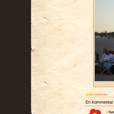
En kommentar
En kommentar p
To
#