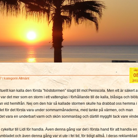
ok
0
7 i kategorin
Allmänt
201
lt kan kalla den första ”höststormen” slagit till mot Peniscola. Men ett är säkert at
ar det mer som en storm i ett vattenglas i förhållande till de kalla, blåsiga och blöt
van vid hemifrån. Nej om den här så kallade stormen skulle ha drabbat oss hemma i
 det för det första vara under sommarmånaderna, med tanke på värmen, och man
 det vara en underbart varm och skön sommardag och därtill myggfri tack vare vind
n cykeltur till Lidl för handla. Även denna gång var det i första hand för att handla en
lambladet och även denna gång var vi ute i fel tid, för tidigt alltså. I deras reklamblad