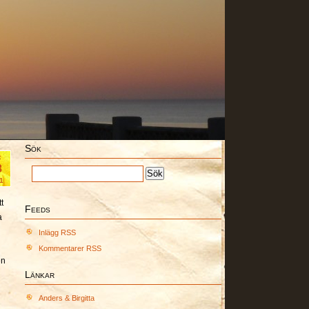
Sök
t
8
1
t
Feeds
a
Inlägg RSS
Kommentarer RSS
en
Länkar
Anders & Birgitta