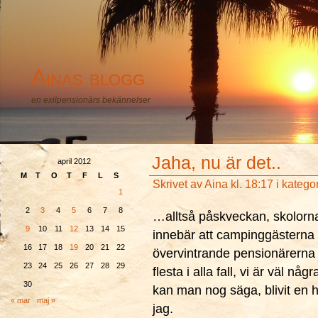
Ainas blogg
en exilpensionärs bekännelser
Jaha, nu är det..
april 2012
M
T
O
T
F
L
S
Skrivet av
Aina
kl. 18:17 i katego
1
2
3
4
5
6
7
8
…alltså påskveckan, skolorna 
9
10
11
12
13
14
15
innebär att campinggästerna 
16
17
18
19
20
21
22
övervintrande pensionärerna
23
24
25
26
27
28
29
flesta i alla fall, vi är väl någ
30
kan man nog säga, blivit en he
« mar
maj »
jag.