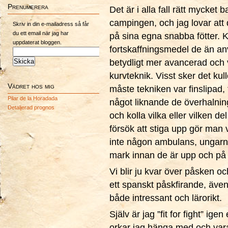
Prenumerera
Det är i alla fall rätt mycket 
campingen, och jag lovar att 
Skriv in din e-mailadress så får
du ett email när jag har
på sina egna snabba fötter. K
uppdaterat bloggen.
fortskaffningsmedel de än an
betydligt mer avancerad och 
kurvteknik. Visst sker det ku
Vädret hos mig
måste tekniken var finslipad
Pilar de la Horadada
något liknande de överhalning
Detaljerad prognos
och kolla vilka eller vilken d
försök att stiga upp gör man 
inte någon ambulans, ungarna 
mark innan de är upp och på 
Vi blir ju kvar över påsken och
ett spanskt påskfirande, äve
både intressant och lärorikt.
Själv är jag ”fit for fight” ig
orkar jag hänga med och vara