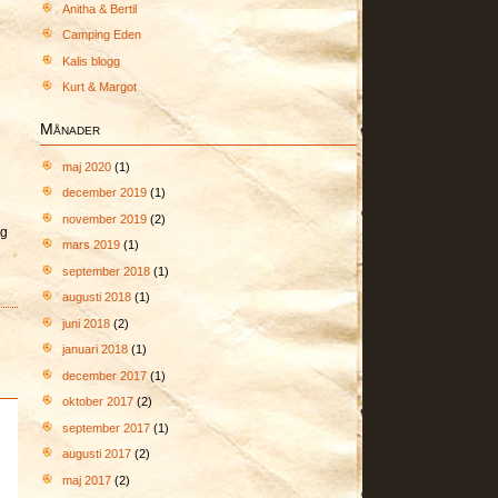
Anitha & Bertil
Camping Eden
Kalis blogg
Kurt & Margot
Månader
maj 2020
(1)
december 2019
(1)
november 2019
(2)
ig
mars 2019
(1)
september 2018
(1)
augusti 2018
(1)
juni 2018
(2)
januari 2018
(1)
december 2017
(1)
oktober 2017
(2)
september 2017
(1)
augusti 2017
(2)
maj 2017
(2)