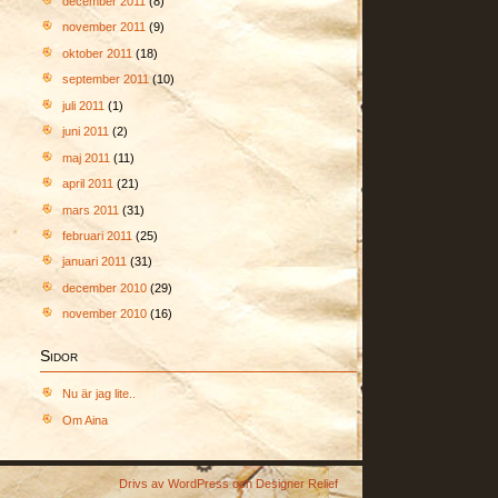
december 2011
(8)
november 2011
(9)
oktober 2011
(18)
september 2011
(10)
juli 2011
(1)
juni 2011
(2)
maj 2011
(11)
april 2011
(21)
mars 2011
(31)
februari 2011
(25)
januari 2011
(31)
december 2010
(29)
november 2010
(16)
Sidor
Nu är jag lite..
Om Aina
Drivs av
WordPress
och
Designer Relief