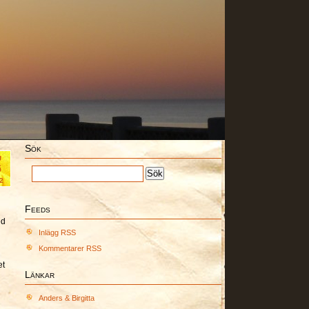
Sök
g
6
2
Feeds
ed
Inlägg RSS
Kommentarer RSS
et
Länkar
Anders & Birgitta