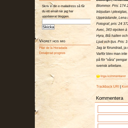
Blommor. Pris: 174 
Skriv in din e-mailadress så får
du ett email när jag har
Inbjudan i plexiglas,
uppdaterat bloggen.
Uppträdande, Lena P
Fotograf, pris: 24 37
Avec, 343 stycken á 
Hyra, Blå hallen och
Vädret hos mig
Ljud och ljus. Pris: 
Jag är förundrad, ja
Pilar de la Horadada
Detaljerad prognos
Varför blev man inte
på för ”våra” pengar
svensk arbetare.
Inga kommentarer
Trackback URI
|
Kom
Kommentera