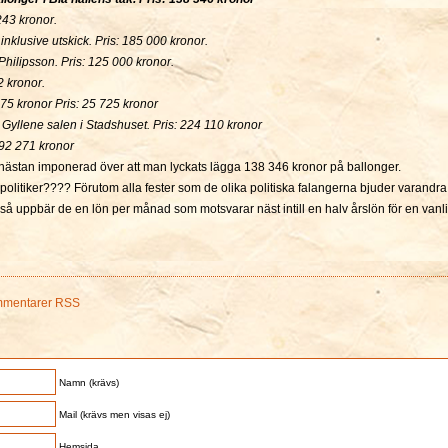
243 kronor.
 inklusive utskick. Pris: 185 000 kronor.
hilipsson. Pris: 125 000 kronor.
2 kronor.
75 kronor Pris: 25 725 kronor
 Gyllene salen i Stadshuset. Pris: 224 110 kronor
192 271 kronor
 nästan imponerad över att man lyckats lägga 138 346 kronor på ballonger.
 politiker???? Förutom alla fester som de olika politiska falangerna bjuder varandra
 så uppbär de en lön per månad som motsvarar näst intill en halv årslön för en vanl
mentarer RSS
Namn (krävs)
Mail (krävs men visas ej)
Hemsida