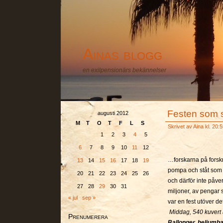
Ainas blogg
en exilpensionärs bekännelser
Festen som 
augusti 2012
M
T
O
T
F
L
S
Skrivet av
Aina
kl. 20:5
1
2
3
4
5
6
7
8
9
10
11
12
…forskarna på forskn
13
14
15
16
17
18
19
pompa och ståt som i
20
21
22
23
24
25
26
och därför inte påve
27
28
29
30
31
miljoner, av pengar s
« jul
sep »
var en fest utöver d
Middag, 540 kuvert 
Prenumerera
Ballonger, heliumbal