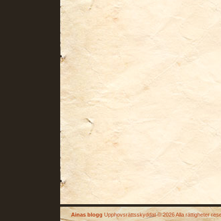
Ainas blogg
Upphovsrättsskyddat © 2026 Alla rättigheter res