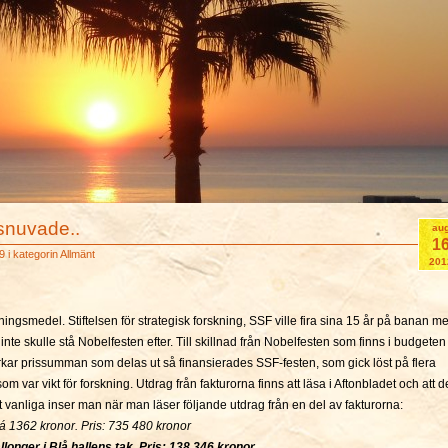
snuvade..
au
1
9 i kategorin
Allmänt
201
ingsmedel. Stiftelsen för strategisk forskning, SSF ville fira sina 15 år på banan m
nte skulle stå Nobelfesten efter. Till skillnad från Nobelfesten som finns i budgeten
rkar prissumman som delas ut så finansierades SSF-festen, som gick löst på flera
om var vikt för forskning. Utdrag från fakturorna finns att läsa i Aftonbladet och att d
et vanliga inser man när man läser följande utdrag från en del av fakturorna:
á 1362 kronor. Pris: 735 480 kronor
longer i Blå hallens tak. Pris: 138 346 kronor