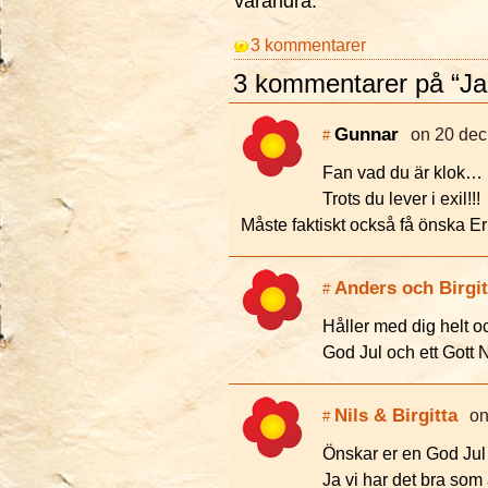
varandra.
3 kommentarer
3 kommentarer på “Jag
Gunnar
on 20 dec
#
Fan vad du är klok… !
Trots du lever i exil!!!
Måste faktiskt också få önska Er e
Anders och Birgit
#
Håller med dig helt oc
God Jul och ett Gott N
Nils & Birgitta
on
#
Önskar er en God Jul o
Ja vi har det bra som 