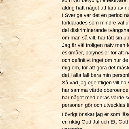
som var betydligt effektivare.
aldrig haft något att lära av n
I Sverige var det en period n
förklarades som mindre väl u
del diskriminerande tvångsha
om man så vill, har fått sin up
Jag är väl troligen naiv men f
eskimåer, polynesier för att
och definitivt inget om hur d
mig om, för att göra det måst
det i alla fall bara min perso
Så vad jag egentligen vill ha 
har samma värde oberoende a
har något med deras värde s
personen gör och utvecklas ti
I övrigt önskar jag er som lä
en riktig God Jul och Ett Got