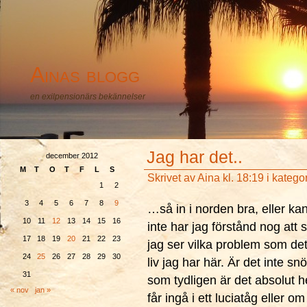
Ainas blogg
en exilpensionärs bekännelser
Jag har det..
december 2012
M
T
O
T
F
L
S
Skrivet av
Aina
kl. 18:19 i katego
1
2
3
4
5
6
7
8
9
…så in i norden bra, eller k
10
11
12
13
14
15
16
inte har jag förstånd nog att
17
18
19
20
21
22
23
jag ser vilka problem som det
24
25
26
27
28
29
30
liv jag har här. Är det inte sn
31
som tydligen är det absolut 
« nov
jan »
får ingå i ett luciatåg eller o