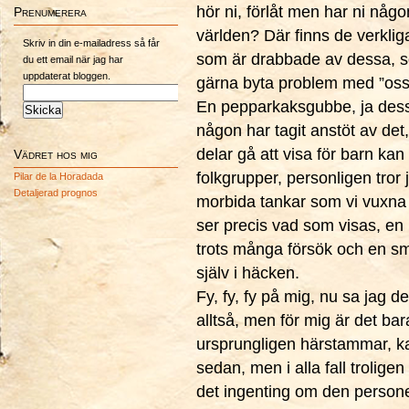
hör ni, förlåt men har ni någo
Prenumerera
världen? Där finns de verklig
Skriv in din e-mailadress så får
som är drabbade av dessa, som
du ett email när jag har
uppdaterat bloggen.
gärna byta problem med ”oss
En pepparkaksgubbe, ja dessa 
någon har tagit anstöt av det,
delar gå att visa för barn ka
Vädret hos mig
folkgrupper, personligen tror 
Pilar de la Horadada
Detaljerad prognos
morbida tankar som vi vuxna t
ser precis vad som visas, e
trots många försök och en sm
själv i häcken.
Fy, fy, fy på mig, nu sa jag d
alltså, men för mig är det ba
ursprungligen härstammar, k
sedan, men i alla fall trolige
det ingenting om den personen