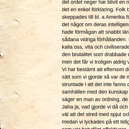
det ordet neger har blivit en 
det en enkel förklaring. Folk 
skeppades till bl. a Amerika f
det något om deras intellige
hade förmågan att snabbt lära
sådana vidriga förhållanden. P
kalla oss, vita och civiliserade
den brutalitet som drabbade d
men det får vi troligen aldrig 
Vi har bestämt att eftersom d
sätt som vi gjorde så var de mi
struntade i att det inte fanns
samhällen med den kunskap s
säger en man av ordning, de 
Jaha ja, vad gjorde vi då och
väl att det stred med spjut 
medan vi lyckades på ett tidig