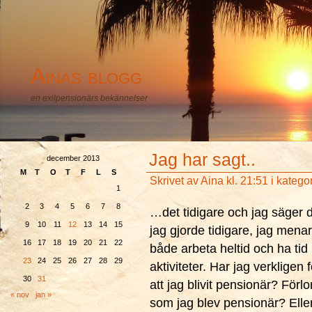
Ainas blogg
en exilpensionärs bekännelser
Jag har sagt..
december 2013
M
T
O
T
F
L
S
Skrivet av
Aina
kl. 21:51 i katego
1
2
3
4
5
6
7
8
…det tidigare och jag säger det 
9
10
11
12
13
14
15
jag gjorde tidigare, jag mena
16
17
18
19
20
21
22
både arbeta heltid och ha tid
23
24
25
26
27
28
29
aktiviteter. Har jag verkligen
30
31
att jag blivit pensionär? Förl
« nov
jan »
som jag blev pensionär? Eller