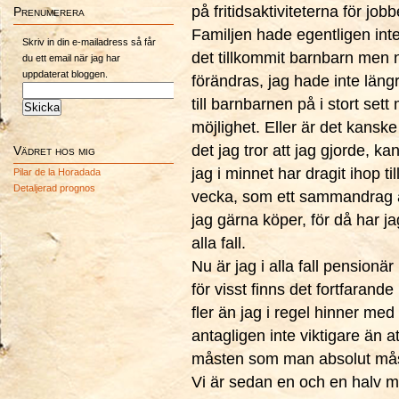
på fritidsaktiviteterna för jo
Prenumerera
Familjen hade egentligen inte
Skriv in din e-mailadress så får
det tillkommit barnbarn men na
du ett email när jag har
uppdaterat bloggen.
förändras, jag hade inte läng
till barnbarnen på i stort sett
möjlighet. Eller är det kanske 
det jag tror att jag gjorde, k
Vädret hos mig
jag i minnet har dragit ihop t
Pilar de la Horadada
Detaljerad prognos
vecka, som ett sammandrag av
jag gärna köper, för då har j
alla fall.
Nu är jag i alla fall pensionär 
för visst finns det fortfaran
fler än jag i regel hinner med
antagligen inte viktigare än at
måsten som man absolut mås
Vi är sedan en och en halv må