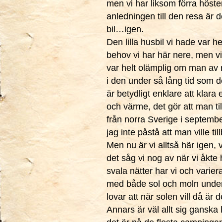
men vi har liksom förra höste
anledningen till den resa är 
bil…igen.
Den lilla husbil vi hade var he
behov vi har här nere, men vi
var helt olämplig om man av n
i den under så lång tid som de
är betydligt enklare att klar
och värme, det gör att man til
från norra Sverige i septemb
jag inte påstå att man ville t
Men nu är vi alltså här igen, 
det såg vi nog av när vi åkt
svala nätter har vi och varier
med både sol och moln under 
lovar att när solen vill då är 
Annars är väl allt sig ganska 