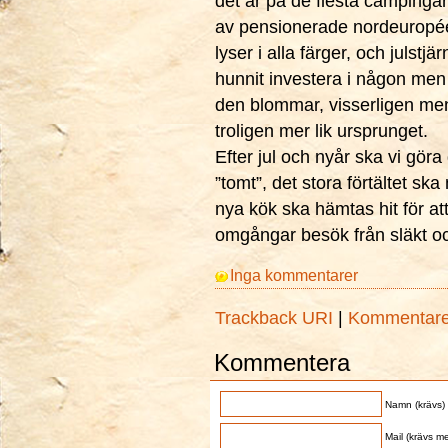
det är på de flesta campinga
av pensionerade nordeuropéer,
lyser i alla färger, och julst
hunnit investera i någon men 
den blommar, visserligen me
troligen mer lik ursprunget.
Efter jul och nyår ska vi gör
”tomt”, det stora förtältet sk
nya kök ska hämtas hit för at
omgångar besök från släkt o
Inga kommentarer
Trackback URI
|
Kommentar
Kommentera
Namn (krävs)
Mail (krävs me