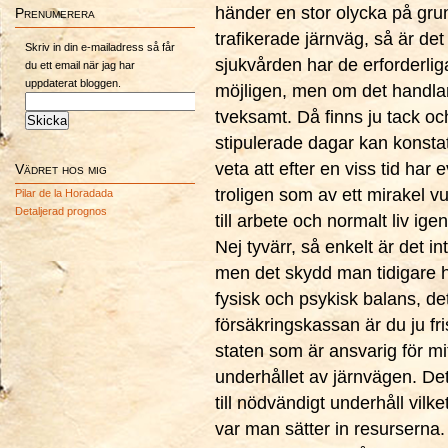
händer en stor olycka på grund
Prenumerera
trafikerade järnväg, så är d
Skriv in din e-mailadress så får
sjukvården har de erforderliga
du ett email när jag har
uppdaterat bloggen.
möjligen, men om det handlar
tveksamt. Då finns ju tack oc
stipulerade dagar kan konstate
veta att efter en viss tid har 
Vädret hos mig
troligen som av ett mirakel v
Pilar de la Horadada
Detaljerad prognos
till arbete och normalt liv igen
Nej tyvärr, så enkelt är det i
men det skydd man tidigare h
fysisk och psykisk balans, det
försäkringskassan är du ju fris
staten som är ansvarig för mi
underhållet av järnvägen. Det
till nödvändigt underhåll vilke
var man sätter in resurserna. V