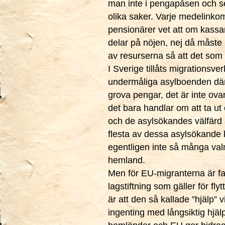
man inte i pengapåsen och s
olika saker. Varje medelinkom
pensionärer vet att om kassan
delar på nöjen, nej då måste 
av resurserna så att det som 
I Sverige tillåts migrations
undermåliga asylboenden där 
grova pengar, det är inte ova
det bara handlar om att ta ut
och de asylsökandes välfärd 
flesta av dessa asylsökande 
egentligen inte så många valmö
hemland.
Men för EU-migranterna är fak
lagstiftning som gäller för fl
är att den så kallade ”hjälp” 
ingenting med långsiktig hjäl