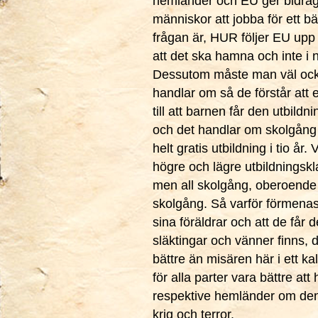
hemländer och EU ger bidrag f
människor att jobba för ett bä
frågan är, HUR följer EU upp 
att det ska hamna och inte i n
Dessutom måste man väl ock
handlar om så de förstår att en
till att barnen får den utbildni
och det handlar om skolgång 
helt gratis utbildning i tio år.
högre och lägre utbildningskl
men all skolgång, oberoende 
skolgång. Så varför förmenas b
sina föräldrar och att de får 
släktingar och vänner finns, 
bättre än misären här i ett ka
för alla parter vara bättre att
respektive hemländer om den 
krig och terror.