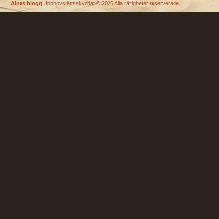
Ainas blogg
Upphovsrättsskyddat © 2026 Alla rättigheter reserverade.