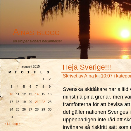
Ainas blogg
en exilpensionärs bekännelser
Heja Sverige!!!
augusti 2015
M
T
O
T
F
L
S
Skrivet av
Aina
kl. 10:07 i katego
1
2
3
4
5
6
7
8
9
Svenska skidåkare har alltid v
10
11
12
13
14
15
16
minst i alpina grenar, men var
17
18
19
20
21
22
23
framfötterna för att bevisa a
24
25
26
27
28
29
30
det gäller nationen Sveriges i
31
uppenbarligen inte råd att sk
« jul
sep »
invånare så riskfritt sätt som