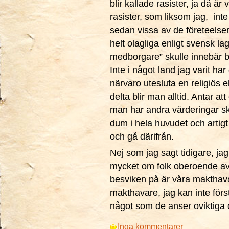
blir kallade rasister, ja då är
rasister, som liksom jag, inte
sedan vissa av de företeelser
helt olagliga enligt svensk l
medborgare” skulle innebär bö
Inte i något land jag varit har
närvaro utesluta en religiös el
delta blir man alltid. Antar a
man har andra värderingar s
dum i hela huvudet och artigt m
och gå därifrån.
Nej som jag sagt tidigare, jag ä
mycket om folk oberoende av d
besviken på är våra makthava
makthavare, jag kan inte först
något som de anser oviktiga 
Inga kommentarer