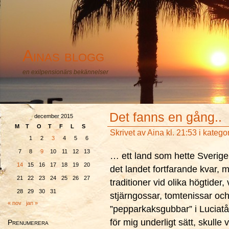
Ainas blogg
en exilpensionärs bekännelser
Det fanns en gång..
december 2015
M
T
O
T
F
L
S
Skrivet av
Aina
kl. 21:53 i katego
1
2
3
4
5
6
7
8
9
10
11
12
13
… ett land som hette Sverige 
14
15
16
17
18
19
20
det landet fortfarande kvar, m
21
22
23
24
25
26
27
traditioner vid olika högtider
28
29
30
31
stjärngossar, tomtenissar oc
« nov
jan »
”pepparkaksgubbar” i Luciatåg
för mig underligt sätt, skulle
Prenumerera