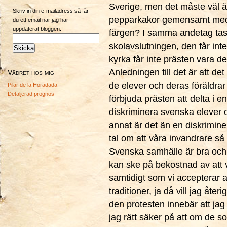
Sverige, men det måste väl änd
Skriv in din e-mailadress så får
pepparkakor gemensamt med 
du ett email när jag har
uppdaterat bloggen.
färgen? I samma andetag tas 
skolavslutningen, den får inte
kyrka får inte prästen vara d
Anledningen till det är att d
Vädret hos mig
de elever och deras föräldrar
Pilar de la Horadada
Detaljerad prognos
förbjuda prästen att delta i 
diskriminera svenska elever o
annat är det än en diskriminer
tal om att våra invandrare så 
Svenska samhälle är bra och 
kan ske på bekostnad av att v
samtidigt som vi accepterar at
traditioner, ja då vill jag åte
den protesten innebär att jag b
jag rätt säker på att om de so