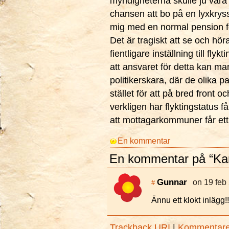
myndigheterna skulle ju vara 
chansen att bo på en lyxkryssar
mig med en normal pension f
Det är tragiskt att se och höra
fientligare inställning till fl
att ansvaret för detta kan m
politikerskara, där de olika p
stället för att på bred front o
verkligen har flyktingstatus 
att mottagarkommuner får ett 
En kommentar
En kommentar på “Kan
Gunnar
on 19 feb 
#
Ännu ett klokt inlägg!!
Trackback URI
|
Kommentar