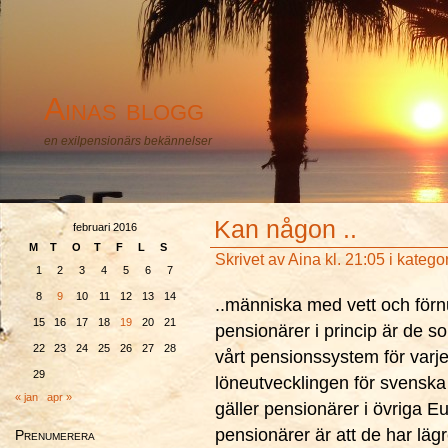
Ainas blogg
en exilpensionärs bekännelser
Kan någon ..
februari 2016
M
T
O
T
F
L
S
Skrivet av
Aina
kl. 21:05 i katego
1
2
3
4
5
6
7
8
9
10
11
12
13
14
..människa med vett och förnu
15
16
17
18
19
20
21
pensionärer i princip är de s
22
23
24
25
26
27
28
vårt pensionssystem för varj
29
löneutvecklingen för svenska
« jan
apr »
gäller pensionärer i övriga E
pensionärer är att de har läg
Prenumerera