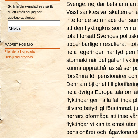
Sverige, nej där betalar man
Skriv in din e-mailadress så får
Visst sänktes väl skatten en 
du ett email när jag har
uppdaterat bloggen.
inte för de som hade den s
att den flyktingkris som vi nu
totalt försatt Sveriges politi
uppenbarligen resulterat i tota
Vädret hos mig
hela regeringen har tydligen fa
Pilar de la Horadada
Detaljerad prognos
stormakt när det gäller flykt
kunna upprätthållas så ser po
försämra för pensionärer och
Denna möjlighet till glorifieri
hela övriga Europa tala om at
flyktingar ger i alla fall in
tillvaro betydligt försämrad,
herrars oförmåga att inse vårt
flyktingar vi kan ta emot utan
pensionärer och lågavlönand