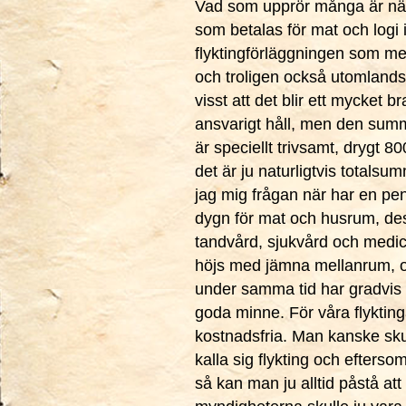
Vad som upprör många är när
som betalas för mat och logi 
flyktingförläggningen som med
och troligen också utomlands ä
visst att det blir ett mycket 
ansvarigt håll, men den sum
är speciellt trivsamt, drygt 8
det är ju naturligtvis totalsu
jag mig frågan när har en pen
dygn för mat och husrum, de
tandvård, sjukvård och medici
höjs med jämna mellanrum, oc
under samma tid har gradvis
goda minne. För våra flyktinga
kostnadsfria. Man kanske sku
kalla sig flykting och efterso
så kan man ju alltid påstå att