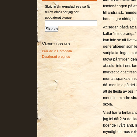
femtonåringen på ett
Skriv in din e-mailadress så får
du ett email när jag har
till andra s.k. ”min
uppdaterat bloggen.
handlingar aldrig be
Att sedan påstå att 
kallar ”minderåriga” 
kan inte se att livet
Vädret hos mig
generationen som le
Pilar de la Horadada
surfplatta, ingen mobi
Detaljerad prognos
utöva på fritiden den
absolut inte i ens ta
mycket tidigt att re
men att sparka en so
då, men inte på det k
att de flesta av oss 
mer eller mindre str
skola.
Visst har vi fortfar
jag fel där? Är det 
boende i vårt land, l
myndigheternas vet