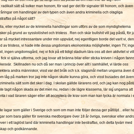
 radikalt sätt så sviker man honom, för vad ger det för signaler till honom, och även
deråringar om handlingar av den typen och även andra kriminella och olagliga
straffas på något sätt?
alla, eller mycket av de kriminella handlingar som utförs av de som myndigheterna
sker på grund av sysslolöshet och tristess . Ren och skär bullshit vill jag påstå, för j
 var så mycket intressantare under min uppväxt, nej egentligen borde det varit vi, den
d av tristess, vi hade inte dessa ungdomars ekonomiska möjligheter, ingen TV, ing
l, ingen ungdomsgård, nej vi fick på ett tidigt stadium lära oss att den aktivitet vi vil
 fick vi själva utforma, och jag lovar att bränna bilar eller sticka kniven i någon fann
nkesvär. Skillnaden nu och då ser man i princip över allt i samhället, vi lärde oss
spektera andra människor, visst var det bråk och s.k. slagsmål mellan ungarna även 
m låg på marken tror jag inte någon skulle kunna göra, och visst busades det även
riminella sätt som det sker i dag. I skolan gällde lärarens ord, och jag kan nog påst
inte tagit någon skada av det men nu, redan i de lägre klasserna, lär sig ungarna att
unta i vad läraren säger eller att acceptera de krav som man kan tycka är normala i 
ande lagar som gäller i Sverige och som om man inte följer dessa ger påföljd…eller h
lagar som bara gäller för svenska medborgare över 18 år övriga, svenskar eller andr
ever i ett laglöst land där kriminella handlingar inte bestraffas, och detta tyvärr med
skap och godkännande.