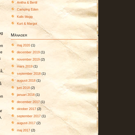
Anitha & Bertil
Camping Eden
Kalis blogg
Kurt & Margot
ag
Månader
maj 2020
(1)
en
le
december 2019
(1)
s
november 2019
(2)
mars 2019
(1)
då,
september 2018
(1)
augusti 2018
(1)
å
juni 2018
(2)
januari 2018
(1)
en
december 2017
(1)
oktober 2017
(2)
ar
september 2017
(1)
a,
augusti 2017
(2)
maj 2017
(2)