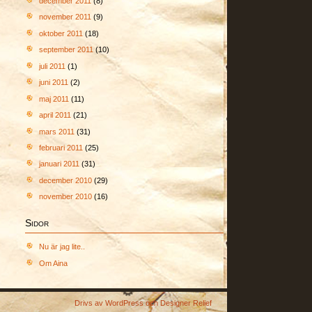
december 2011
(8)
november 2011
(9)
oktober 2011
(18)
september 2011
(10)
juli 2011
(1)
juni 2011
(2)
maj 2011
(11)
april 2011
(21)
mars 2011
(31)
februari 2011
(25)
januari 2011
(31)
december 2010
(29)
november 2010
(16)
Sidor
Nu är jag lite..
Om Aina
Drivs av
WordPress
och
Designer Relief