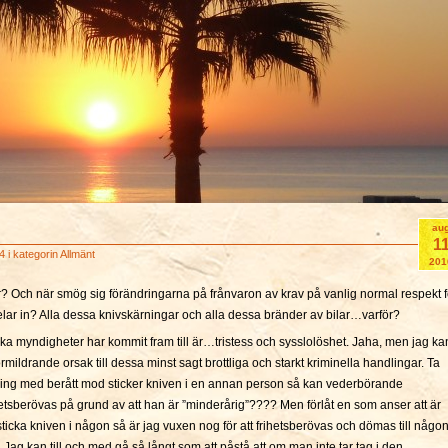
au
1
4 i kategorin
Allmänt
201
 här? Och när smög sig förändringarna på frånvaron av krav på vanlig normal respekt f
lar in? Alla dessa knivskärningar och alla dessa bränder av bilar…varför?
ika myndigheter har kommit fram till är…tristess och sysslolöshet. Jaha, men jag ka
rmildrande orsak till dessa minst sagt brottliga och starkt kriminella handlingar. Ta
åring med berått mod sticker kniven i en annan person så kan vederbörande
hetsberövas på grund av att han är ”minderårig”???? Men förlåt en som anser att är
sticka kniven i någon så är jag vuxen nog för att frihetsberövas och dömas till någo
 Jag kan till och med gå så långt som att påstå att om man inte tar tag i den