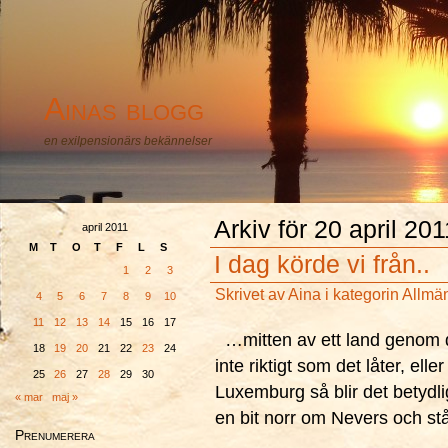
Ainas blogg
en exilpensionärs bekännelser
Arkiv för 20 april 201
april 2011
M
T
O
T
F
L
S
I dag körde vi från..
1
2
3
Skrivet av
Aina
i kategorin
Allmä
4
5
6
7
8
9
10
11
12
13
14
15
16
17
…mitten av ett land genom det
18
19
20
21
22
23
24
inte riktigt som det låter, el
25
26
27
28
29
30
Luxemburg så blir det betydli
« mar
maj »
en bit norr om Nevers och står
Prenumerera