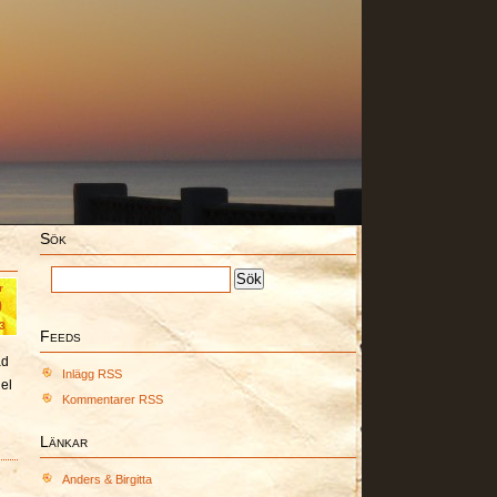
Sök
r
9
3
Feeds
ad
Inlägg RSS
hel
Kommentarer RSS
Länkar
Anders & Birgitta