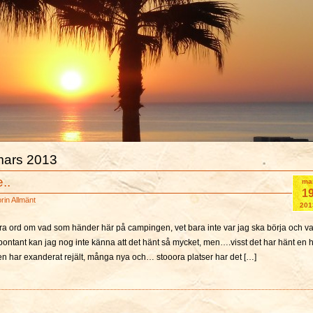
 mars 2013
..
ma
1
orin
Allmänt
201
ra ord om vad som händer här på campingen, vet bara inte var jag ska börja och v
pontant kan jag nog inte känna att det hänt så mycket, men….visst det har hänt en 
en har exanderat rejält, många nya och… stooora platser har det […]