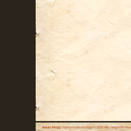
Ainas blogg
Upphovsrättsskyddat © 2026 Alla rättigheter res