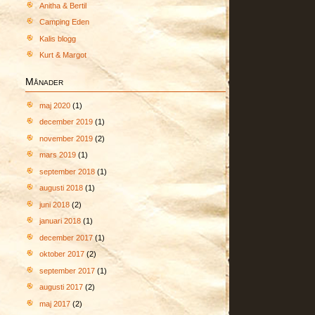
Anitha & Bertil
Camping Eden
Kalis blogg
Kurt & Margot
Månader
maj 2020
(1)
december 2019
(1)
november 2019
(2)
mars 2019
(1)
september 2018
(1)
augusti 2018
(1)
juni 2018
(2)
januari 2018
(1)
december 2017
(1)
oktober 2017
(2)
september 2017
(1)
augusti 2017
(2)
maj 2017
(2)