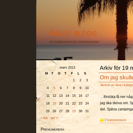
Ainas blogg
en exilpensionärs bekännelser
Arkiv för 19
mars 2013
M
T
O
T
F
L
S
Om jag skulle
1
2
3
Skrivet av
Aina
i kateg
4
5
6
7
8
9
10
11
12
13
14
15
16
17
…försöka få ner någ
jag ska skriva om. S
18
19
20
21
22
23
24
del. Själva camping
25
26
27
28
29
30
31
« feb
apr »
2 kommentarer
Prenumerera