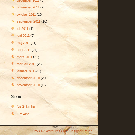
december 2011
(8)
november 2011
(9)
oktober 2011
(18)
september 2011
(10)
juli 2011
(1)
juni 2011
(2)
maj 2011
(11)
april 2011
(21)
mars 2011
(31)
februari 2011
(25)
januari 2011
(31)
december 2010
(29)
november 2010
(16)
Sidor
Nu är jag lite..
Om Aina
Drivs av
WordPress
och
Designer Relief