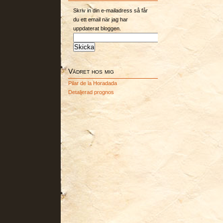
Skriv in din e-mailadress så får
du ett email när jag har
uppdaterat bloggen.
Vädret hos mig
Pilar de la Horadada
Detaljerad prognos