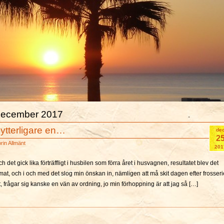
 december 2017
 ytterligare en…
de
2
orin
Allmänt
201
ch det gick lika förträffligt i husbilen som förra året i husvagnen, resultatet blev det
mat, och i och med det slog min önskan in, nämligen att må skit dagen efter frosseri
, frågar sig kanske en vän av ordning, jo min förhoppning är att jag så […]