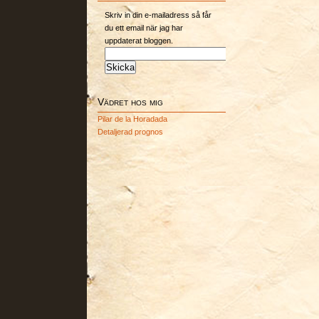
Skriv in din e-mailadress så får
du ett email när jag har
uppdaterat bloggen.
Vädret hos mig
Pilar de la Horadada
Detaljerad prognos