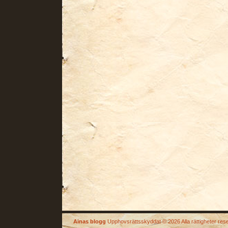
Ainas blogg
Upphovsrättsskyddat © 2026 Alla rättigheter res