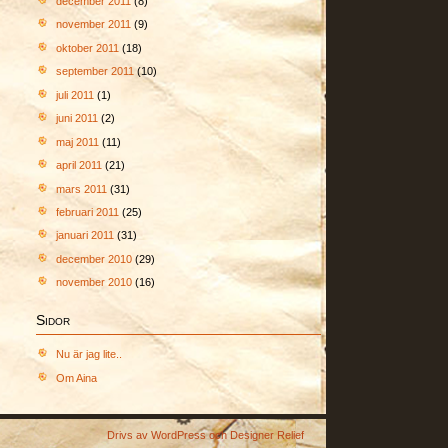
december 2011
(8)
november 2011
(9)
oktober 2011
(18)
september 2011
(10)
juli 2011
(1)
juni 2011
(2)
maj 2011
(11)
april 2011
(21)
mars 2011
(31)
februari 2011
(25)
januari 2011
(31)
december 2010
(29)
november 2010
(16)
Sidor
Nu är jag lite..
Om Aina
Drivs av
WordPress
och
Designer Relief