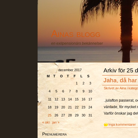
Ainas blogg
en exilpensionärs bekännelser
Arkiv för 25
december 2017
M
T
O
T
F
L
S
Jaha, då har
1
2
3
Skrivet av
Aina
i kateg
4
5
6
7
8
9
10
11
12
13
14
15
16
17
..julafton passerat, o
väntade, för mycket 
18
19
20
21
22
23
24
Varför önskar jag det
25
26
27
28
29
30
31
« okt
jan »
Inga kommentarer
Prenumerera