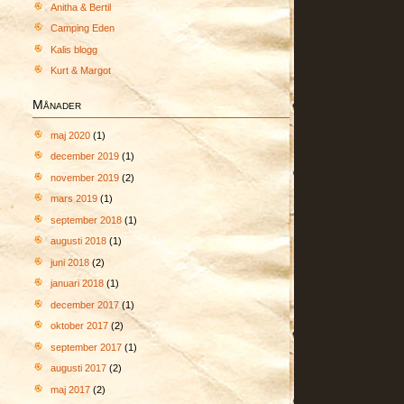
Anitha & Bertil
Camping Eden
Kalis blogg
Kurt & Margot
Månader
maj 2020
(1)
december 2019
(1)
november 2019
(2)
mars 2019
(1)
september 2018
(1)
augusti 2018
(1)
juni 2018
(2)
januari 2018
(1)
december 2017
(1)
oktober 2017
(2)
september 2017
(1)
augusti 2017
(2)
maj 2017
(2)