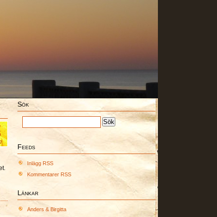
Sök
c
5
7
Feeds
Inlägg RSS
et.
Kommentarer RSS
Länkar
Anders & Birgitta