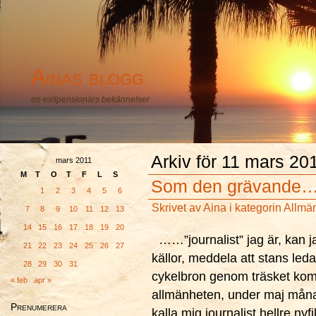
Ainas blogg
en exilpensionärs bekännelser
Arkiv för 11 mars 20
mars 2011
M
T
O
T
F
L
S
Som den grävande
1
2
3
4
5
6
Skrivet av
Aina
i kategorin
Allmä
7
8
9
10
11
12
13
14
15
16
17
18
19
20
……”journalist” jag är, kan ja
21
22
23
24
25
26
27
källor, meddela att stans leda
28
29
30
31
cykelbron genom träsket kom
« feb
apr »
allmänheten, under maj månad.
Prenumerera
kalla mig journalist hellre ny