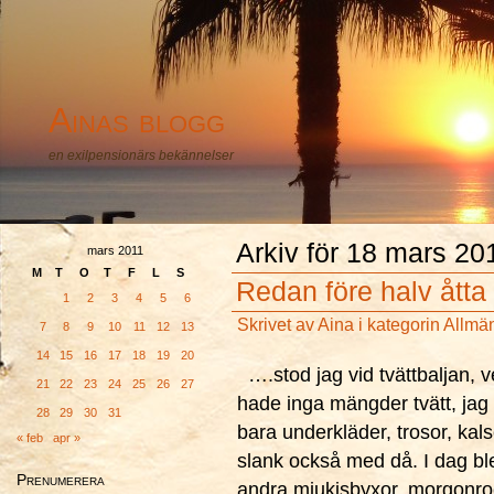
Ainas blogg
en exilpensionärs bekännelser
Arkiv för 18 mars 20
mars 2011
M
T
O
T
F
L
S
Redan före halv åtta
1
2
3
4
5
6
Skrivet av
Aina
i kategorin
Allmä
7
8
9
10
11
12
13
14
15
16
17
18
19
20
….stod jag vid tvättbaljan, v
21
22
23
24
25
26
27
hade inga mängder tvätt, jag 
28
29
30
31
bara underkläder, trosor, kal
« feb
apr »
slank också med då. I dag ble
Prenumerera
andra mjukisbyxor, morgonro